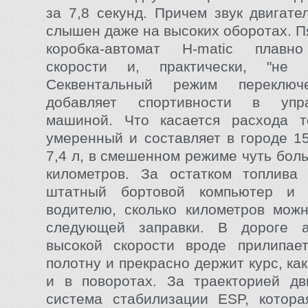
за 7,8 секунд. Причем звук двигате
слышен даже на высоких оборотах. П
коробка-автомат H-matic плавн
скорости и, практически, "не з
Секвентальный режим переключ
добавляет спортивности в упр
машиной. Что касается расхода т
умеренный и составляет в городе 15
7,4 л, в смешенном режиме чуть бол
километров. За остатком топлива 
штатный бортовой компьютер и 
водителю, сколько километров мож
следующей заправки. В дороге 
высокой скорости вроде прилипае
полотну и прекрасно держит курс, как
и в поворотах. За траекторией дв
система стабилизации ESP, котора