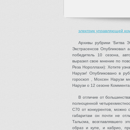
электрик управляющей ко
Архивы рубрики ‘Битва Э
Экстрасенсов Опубликовал ad
победитель 10 сезона, авт
выразил свое мнение по пов
Реза Нороллахи): Хотите узн
Нарузи! Опубликовано в руб
гороскоп , Мохсен Нарузи м
Нарузи о 12 сезоне Коммента
В отличие от большинства
полноценной четырехместно
C70 от конкурентов, можно 
габаритам он почти не отл
Тальсма, возглавлявшего эт
образ и купе, и кабрио, п