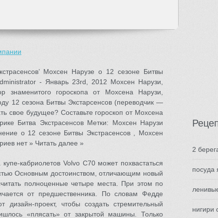
мпании
кстрасенсов’ Мохсен Нарузе о 12 сезоне Битвы
ministrator - Январь 23rd, 2012 Мохсен Нарузи,
ор знаменитого гороскопа от Мохсена Нарузи,
оду 12 сезона Битвы Экстарсенсов (переводчик —
ать свое будущее? Составьте гороскоп от Мохсена
Реце
рике Битва Экстрасенсов Метки: Мохсен Нарузи
нение о 12 сезоне Битвы Экстрасенсов , Мохсен
риев нет » Читать далее »
2 берег
 купе-кабриолетов Volvo C70 может похвастаться
посуда 
стью Основным достоинством, отличающим новый
считать полноценные четыре места. При этом по
ленивы
ичается от предшественника. По словам Федде
от дизайн-проект, чтобы создать стремительный
нигири 
ришлось «плясать» от закрытой машины. Только