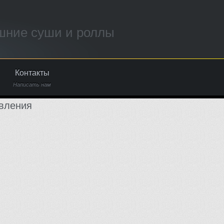
ние суши и роллы
Контакты
Написать нам
вления