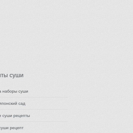
пты суши
а наборы суши
японский сад
е суши рецепты
суши рецепт