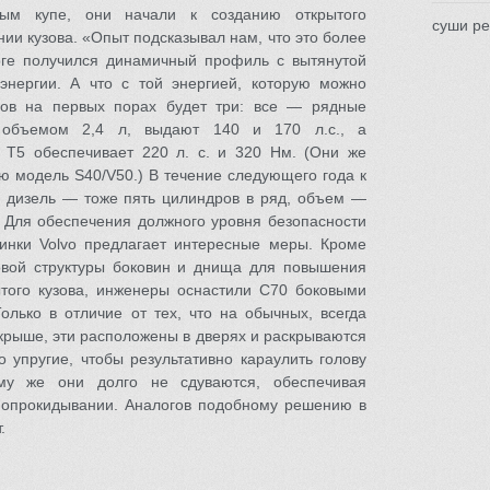
ным купе, они начали к созданию открытого
суши ре
нии кузова. «Опыт подсказывал нам, что это более
оге получился динамичный профиль с вытянутой
энергии. А что с той энергией, которую можно
ров на первых порах будет три: все — рядные
о объемом 2,4 л, выдают 140 и 170 л.с., а
 Т5 обеспечивает 220 л. с. и 320 Нм. (Они же
ю модель S40/V50.) В течение следующего года к
 дизель — тоже пять цилиндров в ряд, объем —
и Для обеспечения должного уровня безопасности
инки Volvo предлагает интересные меры. Кроме
овой структуры боковин и днища для повышения
ытого кузова, инженеры оснастили C70 боковыми
олько в отличие от тех, что на обычных, всегда
крыше, эти расположены в дверях и раскрываются
о упругие, чтобы результативно караулить голову
му же они долго не сдуваются, обеспечивая
 опрокидывании. Аналогов подобному решению в
.