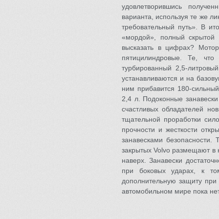
удовлетворившись получен
варианта, используя те же ли
требовательный путь». В ит
«мордой», полный скрытой 
высказать в цифрах? Мото
пятицилиндровые. Те, чт
турбированный 2,5-литровый
устанавливаются и на базову
ним прибавится 180-сильный
2,4 л. Подоконные занавеск
счастливых обладателей нов
тщательной проработки сил
прочности и жесткости откр
занавесками безопасности. Т
закрытых Volvo размещают в 
наверх. Занавески достаточн
при боковых ударах, к то
дополнительную защиту при
автомобильном мире пока нет