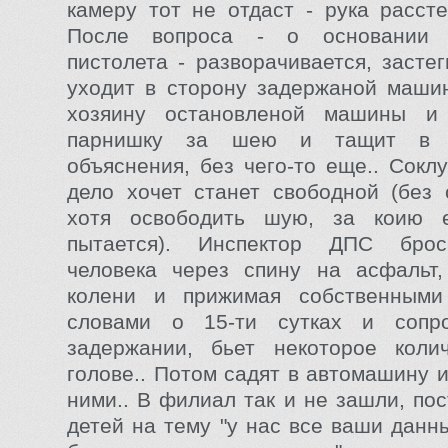
камеру тот не отдаст - рука рассте
После вопроса - о основании и
пистолета - разворачивается, засте
уходит в сторону задержаной маши
хозяину остановленой машины и
парнишку за шею и тащит в м
объяснения, без чего-то еще.. Сокл
дело хочет станет свободной (без 
хотя освободить шую, за коию 
пытается). Инспектор ДПС брос
человека через спину на асфальт,
колени и прижимая собственными
словами о 15-ти сутках и сопр
задержании, бьет некоторое коли
голове.. Потом садят в автомашину и
ними.. В филиал так и не зашли, по
детей на тему "у нас все ваши данн