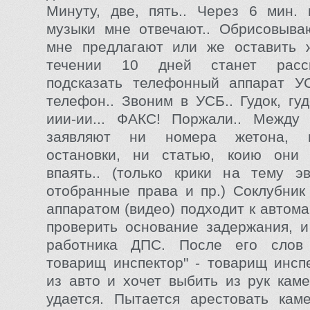
Минуту, две, пять.. Через 6 мин.
музыки мне отвечают.. Обрисовыва
мне предлагают или же оставить ж
течении 10 дней станет расс
подсказать телефонный аппарат У
телефон.. Звоним в УСБ.. Гудок, гудо
иии-ии... ФАКС! Поржали.. Между
заявляют ни номера жетона, 
остановки, ни статью, коию они
впаять.. (только крики на тему э
отобранные права и пр.) Соклубни
аппаратом (видео) подходит к автом
проверить основание задержания, 
работника ДПС. После его слов 
товарищ инспектор" - товарищ инсп
из авто и хочет выбить из рук каме
удается. Пытается арестовать кам