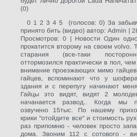
будет лично дорогой Lada Напечата
(0)
0 1 2 3 4 5 (голосов: 0) За забы
принято бить (видео) автор: Admin | 2
Просмотров: 0 | Новости Один одн
прокатится второму на своем volvo. 
старания (все-таки посторон
оттормозился практически в пол, че
внимание проезжающих мимо гайцев.
гайцев, вспоминают что у шофер
здания и с перепугу начинают меня
Гайцы это видят, видят 2 молоде
начанается развод.. Когда мы 
озвучено 15тыс. По нашему прихо
крики "отойдите все" и стоимость ру
раз припомню - человек просто зап
дома. Звоним 112 с сотового - ви